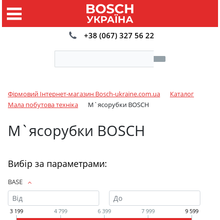
+38 (067) 327 56 22
Фірмовий Інтернет-магазин Bosch-ukraine.com.ua
Каталог
Мала побутова техніка
М`ясорубки BOSCH
М`ясорубки BOSCH
Вибір за параметрами:
BASE
3 199
4 799
6 399
7 999
9 599