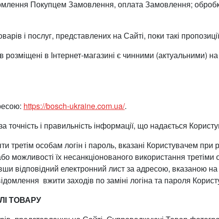
ормлення Покупцем Замовлення, оплата Замовлення; обробк
варів і послуг, представлених на Сайті, поки такі пропозиції
в розміщені в Інтернет-магазині є чинними (актуальними) н
дресою:
https://bosch-ukraine.com.ua/
.
за точність і правильність інформації, що надається Корист
ти третім особам логін і пароль, вказані Користувачем при 
або можливості їх несанкціонованого використання третіми 
ши відповідний електронний лист за адресою, вказаною на 
ідомлення вжити заходів по заміні логіна та пароля Корист
ЛІ ТОВАРУ