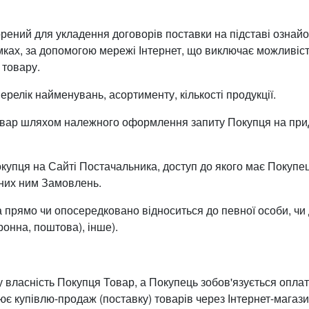
ворений для укладення договорів поставки на підставі озн
ках, за допомогою мережі Інтернет, що виключає можливі
 товару.
ерелік найменувань, асортименту, кількості продукції.
овар шляхом належного оформлення запиту Покупця на прид
купця на Сайті Постачальника, доступ до якого має Покупец
ених ним Замовлень.
а прямо чи опосередковано відноситься до певної особи, чи д
ронна, поштова), інше).
 у власність Покупця Товар, а Покупець зобов'язується опл
є купівлю-продаж (поставку) товарів через Інтернет-магазин