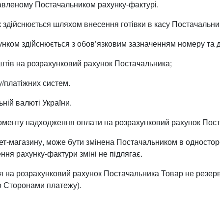
тавленому Постачальником рахунку-фактурі.
к здійснюється шляхом внесення готівки в касу Постачальни
хунком здійснюється з обов’язковим зазначенням номеру та
штів на розрахунковий рахунок Постачальника;
у/платіжних систем.
ьній валюті України.
оменту надходження оплати на розрахунковий рахунок Пос
рнет-магазину, може бути змінена Постачальником в односто
ня рахунку-фактури зміні не підлягає.
я на розрахунковий рахунок Постачальника Товар не резерв
о Сторонами платежу).