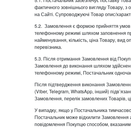
5.1. Постачальник забезпечує поставку Тов
фактичного зовнішнього вигляду Товару, з о
на Сайті. Супроводжуючі Товар опис/характ
5.2. Замовлення є формою прийняття умов 
телефонному режимі шляхом заповнення пре
найменування, кількість, ціна Товару, вид 
перевізника.
5.3. Після отримання Замовлення від Покуп
Замовлення до виконання шляхом здійсненн
телефонному режимі, Постачальник одноча
Після підтвердження виконання Замовлення
(Viber, Telegram, WhatsApp, інший) підв’яз
Замовлення, перелік замовлених Товарів, ц
У випадку, якщо у Постачальника тимчасово в
Постачальник може відхилити Замовлення 
повідомлення Покупцю способом, вказаним