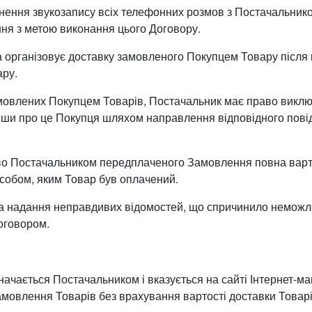
нення звукозапису всіх телефонних розмов з Постачальник
ня з метою виконання цього Договору.
та організовує доставку замовленого Покупцем Товару післ
ару.
 замовлених Покупцем Товарів, Постачальник має право викл
и про це Покупця шляхом направлення відповідного повідо
ково Постачальником передплаченого Замовлення повна вар
собом, яким Товар був оплачений.
 за надання неправдивих відомостей, що спричинило немож
Договором.
значається Постачальником і вказується на сайті Інтернет-
мовлення Товарів без врахування вартості доставки Товарів