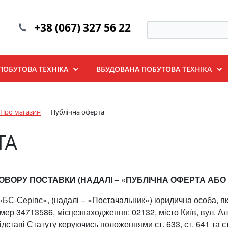
+38 (067) 327 56 22
ПОБУТОВА ТЕХНІКА
ВБУДОВАНА ПОБУТОВА ТЕХНІКА
Про магазин
Публічна оферта
ТА
ВОРУ ПОСТАВКИ (НАДАЛІ – «ПУБЛІЧНА ОФЕРТА АБО 
БС-Серівс», (надалі – «Постачальник») юридична особа, яка
мер 34713586, місцезнаходження: 02132, місто Київ, вул. Ал
ідставі Статуту керуючись положеннями ст. 633, ст. 641 та с