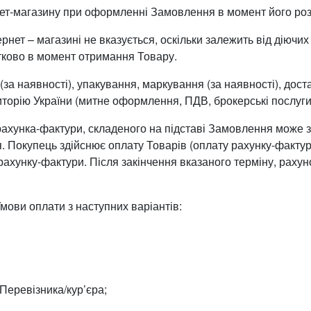
рнет-магазину при оформленні Замовлення в момент його ро
тернет – магазині не вказується, оскільки залежить від діючи
тково в момент отримання Товару.
(за наявності), упакування, маркування (за наявності), дост
иторію України (митне оформлення, ПДВ, брокерські послуги
ахунка-фактури, складеного на підставі Замовлення може з
 Покупець здійснює оплату Товарів (оплату рахунку-фактури
хунку-фактури. Після закінчення вказаного терміну, рахуно
мови оплати з наступних варіантів:
Перевізника/кур’єра;