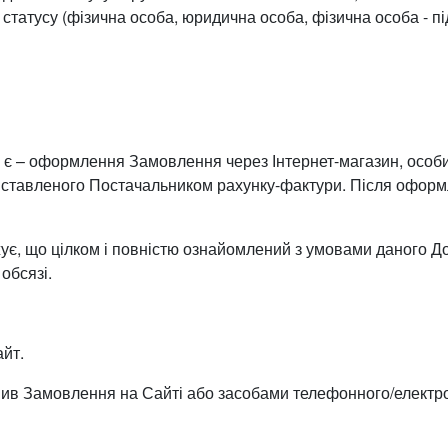
татусу (фізична особа, юридична особа, фізична особа - пі
и є – оформлення Замовлення через Інтернет-магазин, особ
виставленого Постачальником рахунку-фактури. Після офор
ує, що цілком і повністю ознайомлений з умовами даного До
 обсязі.
айт.
ив Замовлення на Сайті або засобами телефонного/електрон