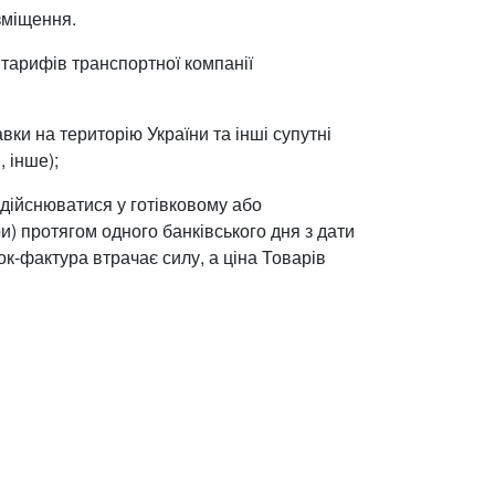
зміщення.
х тарифів транспортної компанії
авки на територію України та інші супутні
, інше);
дійснюватися у готівковому або
) протягом одного банківського дня з дати
к-фактура втрачає силу, а ціна Товарів