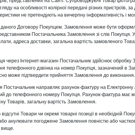
арів, представлених на Сайті. Супроводжуючі Товар фотогра
гляду на особливості колірної передачі різних пристроїв, 
еристики не претендують на вичерпну інформативність і мож
даного Договору Покупцем. Замовлення може бути оформле
дставником Постачальника Замовлення зі слів Покупця. У 
оплати, адреса доставки, загальна вартість замовленого Тов
ця через Інтернет-магазин Постачальник здійснює обробку
я телефонного дзвінка на номер Покупця, зазначений в За
сно може підтвердити прийняття Замовлення до виконанн
 Постачальник направляє рахунок-фактуру на Електронну 
аний до телефонного номеру Покупця. Рахунок-фактура має міс
іну Товарів, загальну вартість Замовлення.
ідсутні Товари чи окремі товарні позиції в необхідній Покуп
або анулювати погоджене Замовлення повністю або частко
 вище.