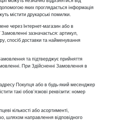
фії можуть незначно відрізнятися від
за допомогою яких проглядається інформація
уть містити друкарські помилки.
не через Інтернет-магазин або в
Замовленні зазначається: артикул,
ару, спосіб доставки та найменування
 Замовлення та підтверджує прийняття
мовленні. При Здійсненні Замовлення в
я.
адресу Покупця або в будь-який месенджер
тити такі обов’язкові реквізити: номер
цеві кількості або асортименті,
во, шляхом направлення відповідного